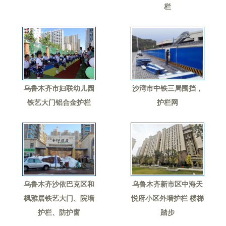
栏
乌鲁木齐市妇联幼儿园
沙湾市中铁三局围挡，
铁艺大门铝合金护栏
护栏网
乌鲁木齐沙依巴克区和
乌鲁木齐新市区中海天
枫雅居铁艺大门、院墙
悦府小区外墙护栏 楼梯
护栏、防护窗
踏步