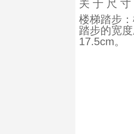
关 于 尺 寸
楼梯踏步：
踏步的宽度
17.5cm。